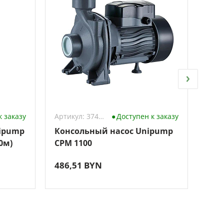
к заказу
Артикул: 3742471
Доступен к заказу
ipump
Консольный насос Unipump
Сам
0м)
CPM 1100
Uni
486,51 BYN
333