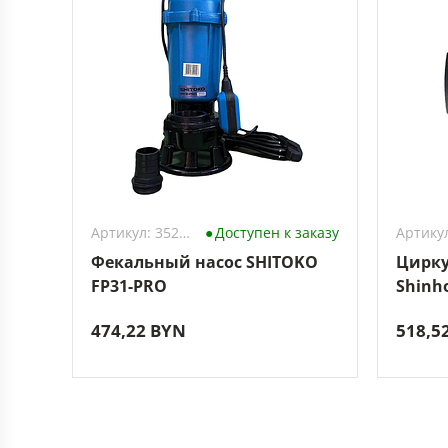
Артикул: 3528533
Доступен к заказу
Фекальный насос SHITOKO
Цирку
FP31-PRO
Shinho
гайка
474,22 BYN
518,5