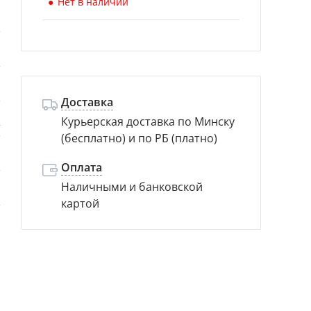
Нет в наличии
й
й
й
Доставка
Курьерская доставка по Минску
т
(бесплатно) и по РБ (платно)
с
Оплата
Наличными и банковской
м
картой