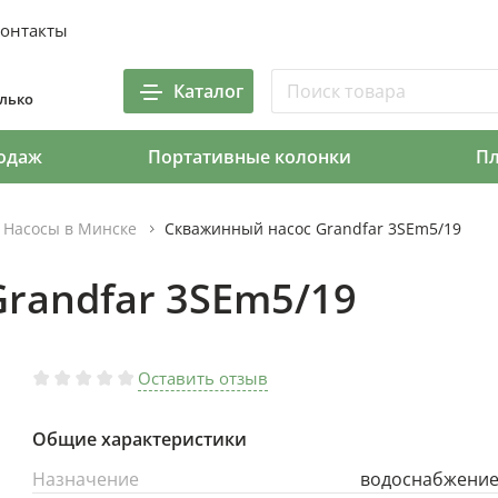
онтакты
Каталог
олько
одаж
Портативные колонки
П
Насосы в Минске
Скважинный насос Grandfar 3SEm5/19
randfar 3SEm5/19
Оставить отзыв
Общие характеристики
Назначение
водоснабжени