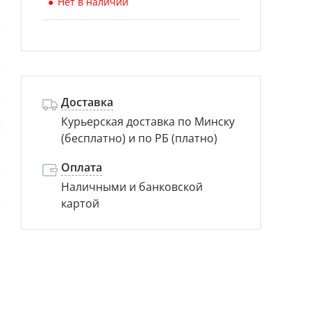
Нет в наличии
й
й
й
Доставка
Курьерская доставка по Минску
т
(бесплатно) и по РБ (платно)
с
Оплата
Наличными и банковской
м
картой