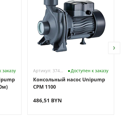
к заказу
Артикул: 3742471
Доступен к заказу
ipump
Консольный насос Unipump
Сам
0м)
CPM 1100
Uni
486,51 BYN
333