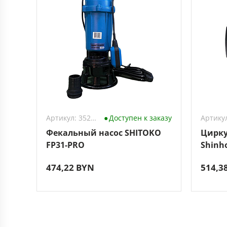
Артикул: 3528533
Доступен к заказу
Фекальный насос SHITOKO
Цирку
FP31-PRO
Shinho
гайка
474,22 BYN
514,3