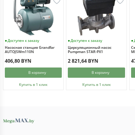
Доступен к заказу
Доступен к заказу
Насосная станция Grandfar
Циркуляционный насос
С
AUTOJSWm110N
Pumpman STAR-PX1
MI
406,80 BYN
2 821,64 BYN
4
В корзину
В корзину
Купить в 1 клик
Купить в 1 клик