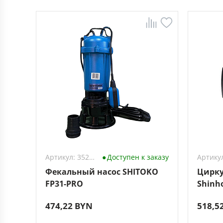
Артикул: 3528533
Доступен к заказу
Фекальный насос SHITOKO
Цирку
FP31-PRO
Shinho
гайка
474,22 BYN
518,5