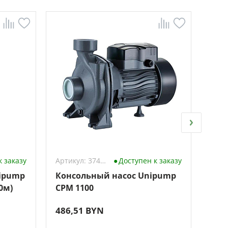
к заказу
Артикул: 3742471
Доступен к заказу
ipump
Консольный насос Unipump
Сам
0м)
CPM 1100
Uni
486,51 BYN
333