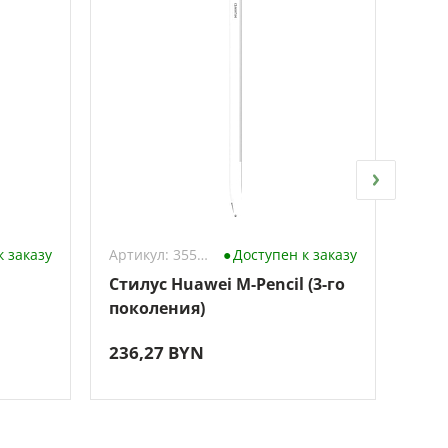
к заказу
Артикул: 3558418
Доступен к заказу
Стилус Huawei M-Pencil (3-го
Сти
поколения)
236,27 BYN
72,