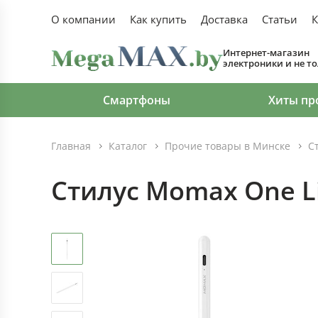
О компании
Как купить
Доставка
Статьи
К
Интернет-магазин
электроники и не т
Смартфоны
Хиты пр
Главная
Каталог
Прочие товары в Минске
С
Стилус Momax One L