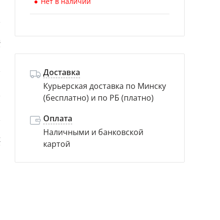
Нет в наличии
а
в
и
Доставка
Курьерская доставка по Минску
а
(бесплатно) и по РБ (платно)
а
Оплата
Наличными и банковской
к
картой