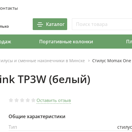
онтакты
Каталог
олько
одаж
Портативные колонки
П
тилусы и сменные наконечники в Минске
Стилус Momax One 
ink TP3W (белый)
Оставить отзыв
Общие характеристики
Тип
стилу