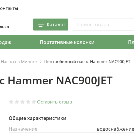
онтакты
Каталог
олько
одаж
Портативные колонки
П
Насосы в Минске
Центробежный насос Hammer NAC900JET
с Hammer NAC900JET
Оставить отзыв
Общие характеристики
Назначение
водоснабжени