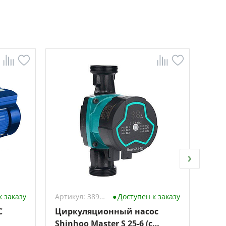
к заказу
Артикул: 3896412
Доступен к заказу
C
Циркуляционный насос
Скв
Shinhoo Master S 25-6 (с
MINI