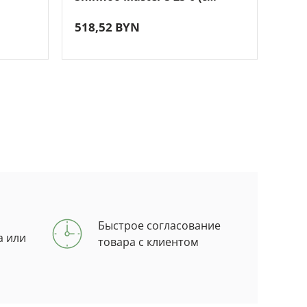
гайками)
518,52 BYN
695
Быстрое согласование
а или
товара с клиентом