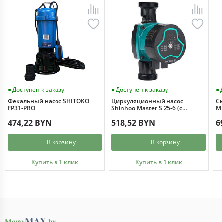
Доступен к заказу
Доступен к заказу
Фекальный насос SHITOKO
Циркуляционный насос
С
FP31-PRO
Shinhoo Master S 25-6 (с
MI
гайками)
474,22 BYN
518,52 BYN
6
В корзину
В корзину
Купить в 1 клик
Купить в 1 клик