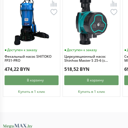
Доступен к заказу
Доступен к заказу
Фекальный насос SHITOKO
Циркуляционный насос
С
FP31-PRO
Shinhoo Master S 25-6 (с
MI
гайками)
474,22 BYN
518,52 BYN
6
В корзину
В корзину
Купить в 1 клик
Купить в 1 клик