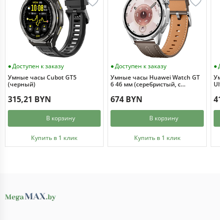
Доступен к заказу
Доступен к заказу
Умные часы Cubot GT5
Умные часы Huawei Watch GT
Ум
(черный)
6 46 мм (серебристый, с
Ul
коричневым кожаным
315,21 BYN
ремешком, международная
674 BYN
4
версия)
В корзину
В корзину
Купить в 1 клик
Купить в 1 клик