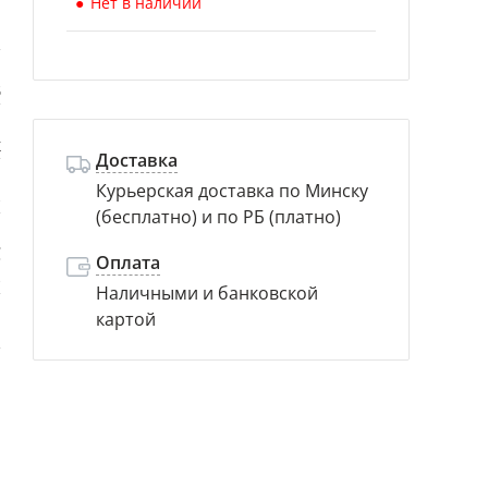
Нет в наличии
Б
B
к
Доставка
Курьерская доставка по Минску
)
(бесплатно) и по РБ (платно)
C
Оплата
)
Наличными и банковской
картой
й