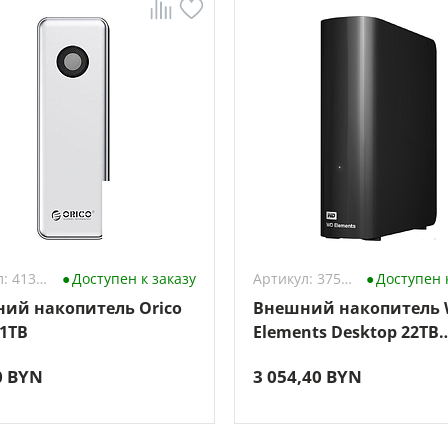
Артикул: 4132075
Доступен к заказу
Артикул: 3755614
Доступен 
ий накопитель Orico
Внешний накопитель
 1TB
Elements Desktop 22TB
WDBWLG0220HBK
0 BYN
3 054,40 BYN