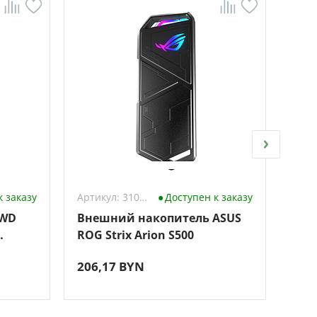
к заказу
Артикул: 3102860
Доступен к заказу
 WD
Внешний накопитель ASUS
Вне
ROG Strix Arion S500
Tosh
1TB
206,17 BYN
344