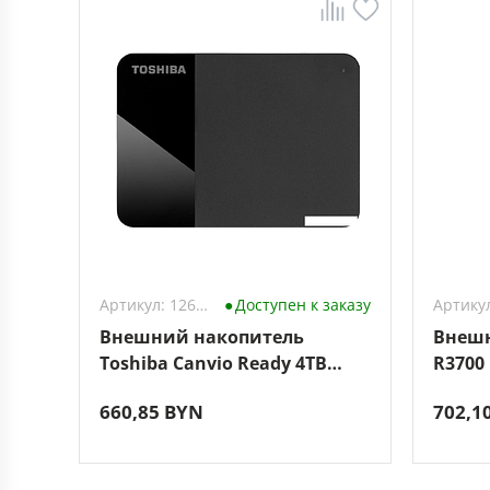
Артикул: 1264126
Доступен к заказу
Внешний накопитель
Внешн
Toshiba Canvio Ready 4TB
R3700
HDTP340EK3CA
660,85 BYN
702,1