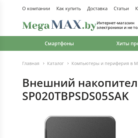
О компании
Как купить
Доставка
Статьи
К
Интернет-магазин
электроники и не т
Смартфоны
Хиты пр
Главная
Каталог
Компьютеры и периферия в М
Внешний накопитель 
SP020TBPSDS05SAK