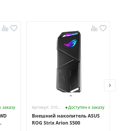
к заказу
Артикул: 3102860
Доступен к заказу
 WD
Внешний накопитель ASUS
Вне
ROG Strix Arion S500
Tosh
1TB