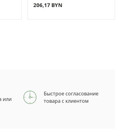
206,17 BYN
344
Быстрое согласование
а или
товара с клиентом