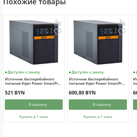
Похожие товары
Доступен к заказу
Доступен к заказу
Источник бесперебойного
Источник бесперебойного
И
питания Kiper Power SmartPro
питания Kiper Power SmartPro
пи
1000 Gen1 (1000VA/800W)
1500 Gen1 (1500VA/1200W)
2
521 BYN
600,80 BYN
6
В корзину
В корзину
Купить в 1 клик
Купить в 1 клик