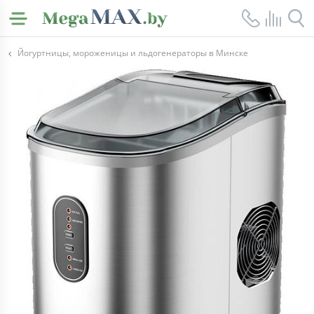
Йогуртницы, мороженицы и льдогенераторы в Минске