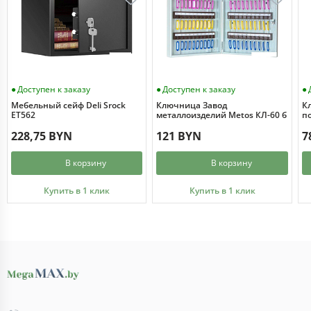
Доступен к заказу
Доступен к заказу
Мебельный сейф Deli Srock
Ключница Завод
К
ET562
металлоизделий Metos КЛ-60 б
п
228,75 BYN
121 BYN
7
В корзину
В корзину
Купить в 1 клик
Купить в 1 клик