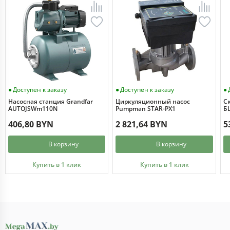
Доступен к заказу
Доступен к заказу
Насосная станция Grandfar
Циркуляционный насос
С
AUTOJSWm110N
Pumpman STAR-PX1
БЦ
406,80 BYN
2 821,64 BYN
5
В корзину
В корзину
Купить в 1 клик
Купить в 1 клик