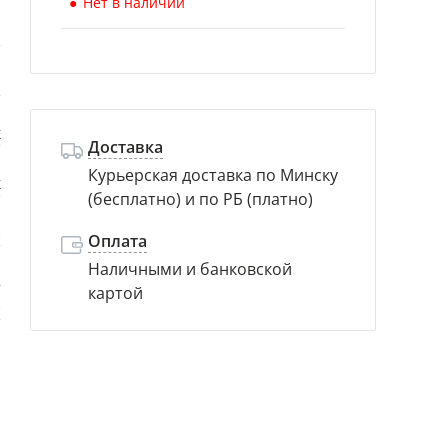
Нет в наличии
й
Б
к
Доставка
Курьерская доставка по Минску
к
(бесплатно) и по РБ (платно)
)
Оплата
Наличными и банковской
5
картой
)