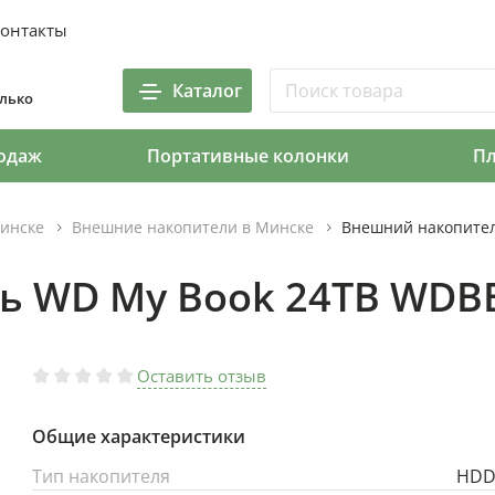
онтакты
Каталог
олько
одаж
Портативные колонки
П
инске
Внешние накопители в Минске
Внешний накопите
ь WD My Book 24TB WD
Оставить отзыв
Общие характеристики
Тип накопителя
HD