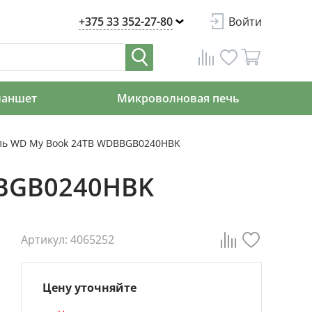
+375 33 352-27-80
Войти
ланшет
Микроволновая печь
ль WD My Book 24TB WDBBGB0240HBK
BBGB0240HBK
Артикул: 4065252
Цену уточняйте
D