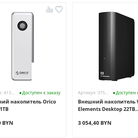
Артикул: 4132075
Доступен к заказу
Артикул: 3755614
Доступен 
ий накопитель Orico
Внешний накопитель
 1TB
Elements Desktop 22TB
WDBWLG0220HBK
0 BYN
3 054,40 BYN