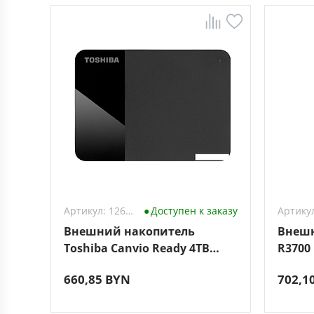
Артикул: 1264126
Доступен к заказу
Внешний накопитель
Внешн
Toshiba Canvio Ready 4TB
R3700
HDTP340EK3CA
660,85 BYN
702,1