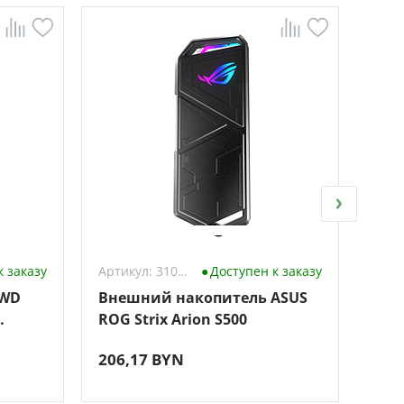
к заказу
Артикул: 3102860
Доступен к заказу
 WD
Внешний накопитель ASUS
Вне
ROG Strix Arion S500
Tosh
1TB
206,17 BYN
344